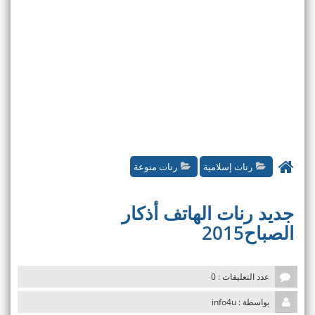
رنات إسلامية
رنات منوعة
جديد رنات الهاتف أذكار
الصباح2015
عدد التعليقات : 0
بواسطة : info4u