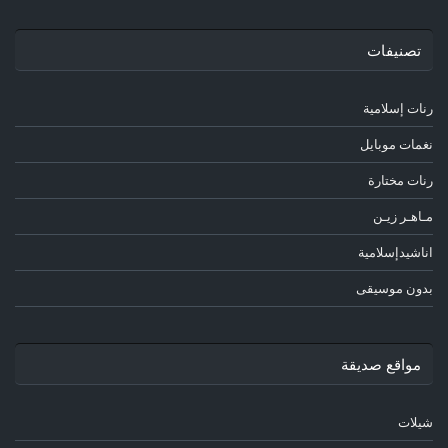
تصنيفات
رنات إسلامية
نغمات موبايل
رنات مختارة
مـاهـر زيـن
اناشيدإسلامية
بدون موسيقى
مواقع صديقة
شيلات