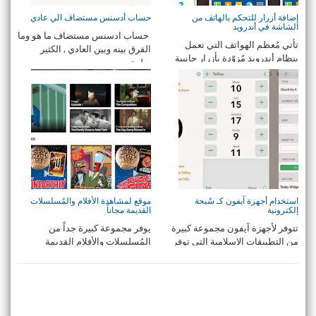
إضافة أزرار للتحكم بالهاتف من
حساب أدسنس مستضاف الي عادي
الشاشة في أندرويد
حساب ادسنس مستضاف ما هو وما
تأتي مُعظم الهواتف التي تعمل
الفرق بينه وبين العادي , الكثير
بنظام أندرويد مُزوّدة بأزرار جانبية
يطرح ...
للتحك ...
استخدام أجهزة آيفون كـ سُبحة
موقع لمشاهدة الأفلام والمُسلسلات
إلكترونية
القديمة مجاناً
تتوفر لأجهزة آيفون مجموعة كبيرة
يوفر مجموعة كبيرة جداً من
من التطبيقات الإسلامية التي توفر
المُسلسلات والأفلام القديمة
سُبحة ...
لمشاهدتها مجاناً ...