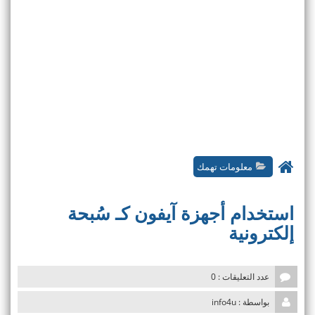
معلومات تهمك
استخدام أجهزة آيفون كـ سُبحة
إلكترونية
عدد التعليقات : 0
بواسطة : info4u