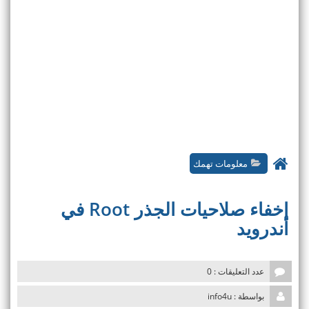
معلومات تهمك
إخفاء صلاحيات الجذر Root في
أندرويد
عدد التعليقات : 0
بواسطة : info4u