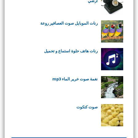
ارضي
رنات الموبايل صوت العصافير روعة
رنات هاتف حلوة استماع و تحميل
نغمة صوت خرير الماء mp3
صوت كتكوت