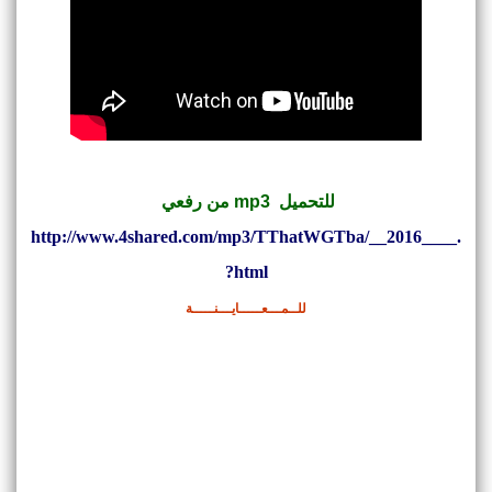
للتحميل mp3 من رفعي
http://www.4shared.com/mp3/TThatWGTba/__2016____.
html?
للــمـــعـــــايـــنـــــة