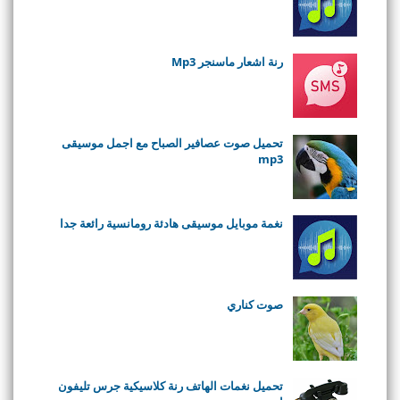
رنة اشعار ماسنجر Mp3
تحميل صوت عصافير الصباح مع اجمل موسيقى
mp3
نغمة موبايل موسيقى هادئة رومانسية رائعة جدا
صوت كناري
تحميل نغمات الهاتف رنة كلاسيكية جرس تليفون