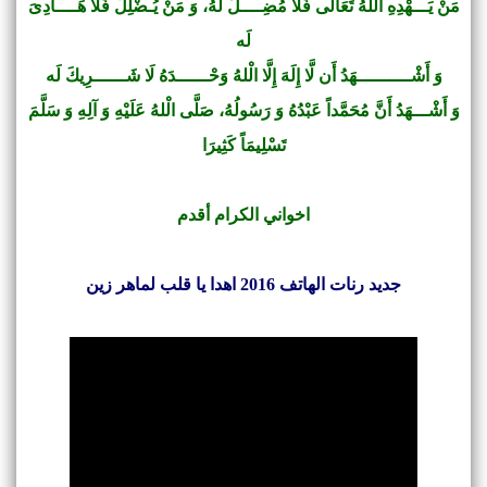
مَنْ يَـــهْدِهِ الْلهُ تَعَالَى فَلَا مُضِــــلَّ لَهُ، وَ مَنْ يُـضْلِلْ فَلَا هَــــادِىَ
لَه
وَ أَشْــــــــــهَدُ أَن لَّا إِلَهَ إِلَّا الْلهُ وَحْــــــدَهُ لَا شَــــــرِيكَ لَه
وَ أَشْـــهَدُ أَنَّ مُحَمَّداً عَبْدُهُ وَ رَسُولُهُ، صَلَّى الْلهُ عَلَيْهِ وَ آلِهِ وَ سَلَّمَ
تَسْلِيمَاً كَثِيرَا
اخواني الكرام أقدم
جديد رنات الهاتف 2016 اهدا يا قلب لماهر زين