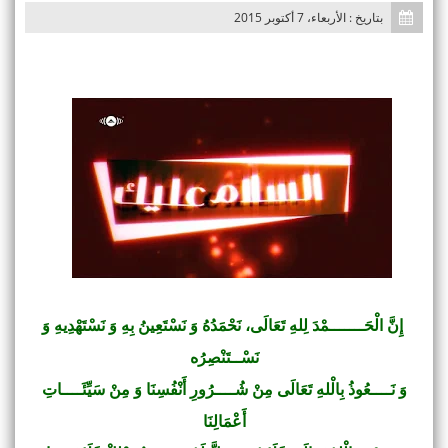
بتاريخ : الأربعاء، 7 أكتوبر 2015
إِنَّ الْحَـــــــمْدَ لِلهِ تَعَالَى، نَحْمَدُهُ وَ نَسْتَعِينُ بِهِ وَ نَسْتَهْدِيهِ وَ
نَسْــتَنْصِرُه
وَ نَــــعُوذُ بِالْلهِ تَعَالَى مِنْ شُــــرُورِ أَنْفُسِنَا وَ مِنْ سَيِّئَــــاتِ
أَعْمَالِنَا