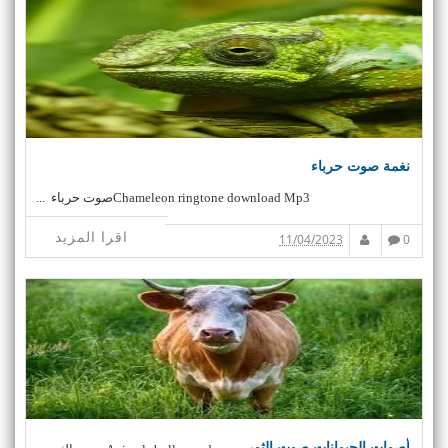
نغمة صوت حرباء
Chameleon ringtone download Mp3صوت حرباء ...
اقرا المزيد
11/04/2023
0
أصوات الحيوانات صوت الثور