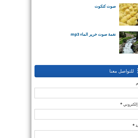
صوت كتكوت
نغمة صوت خرير الماء mp3
للتواصل معنا
م
إلكتروني
*
ة
*