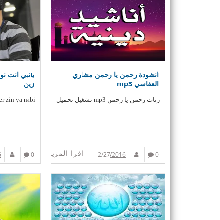
انشودة رحمن يا رحمن مشاري
العفاسي mp3
زين
رنات رحمن يا رحمن mp3 تشغيل تحميل
er zin ya nabi
...
...
اقرا المزيد
6
0
2/27/2016
0