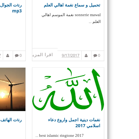
تحميل و سماع نغمة اهالي العلم
رنات الجوال:
mp3
sonnerie mawal نغمة الموسم اهالي
العلم ...
اقرا المزيد
7
0
9/17/2017
0
نغمات دينية اجمل واروع دعاء
رنات الهاتف 
اسلامي 2017
best islamic ringtone 2017 ...