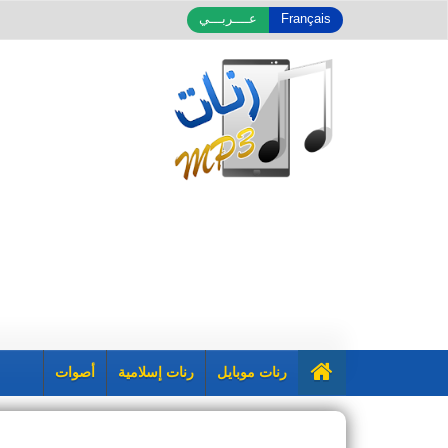
Français
عــــربـــي
رنات موبايل
رنات إسلامية
أصوات