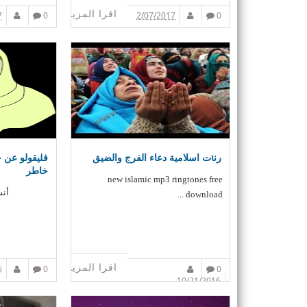
اقرا المزيد
7
0
2/07/2017
0
رنات اسلامية دعاء الفرج والضيق
خاطر
new islamic mp3 ringtones free
أنش
download ...
اقرا المزيد
6
0
0
10/21/2016