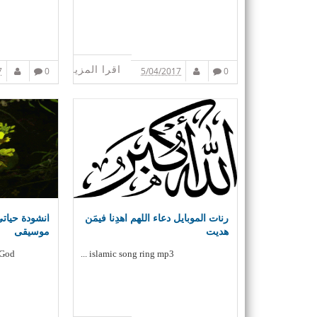
اقرا المزيد
7
0
5/04/2017
0
رنات الموبايل دعاء اللهم اهدِنا فيمَن
انشودة حياتي
هديت
موسيقى
d ...
islamic song ring mp3 ...