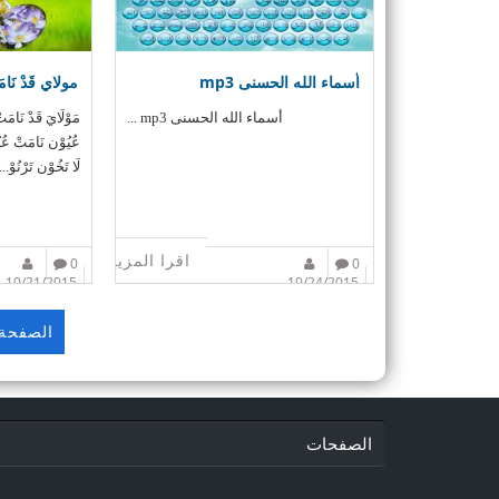
أسماء الله الحسنى mp3
مولاي قَدْ نَامَت
أسماء الله الحسنى mp3 ...
مَوْلَايَ قَدْ نَامَت
عُيُوْن نَامَتْ عُيُ
لَا تَخُوْن تَرْنُوْ...
اقرا المزيد
0
0
10/21/2015
10/24/2015
الصفحة 
الصفحات