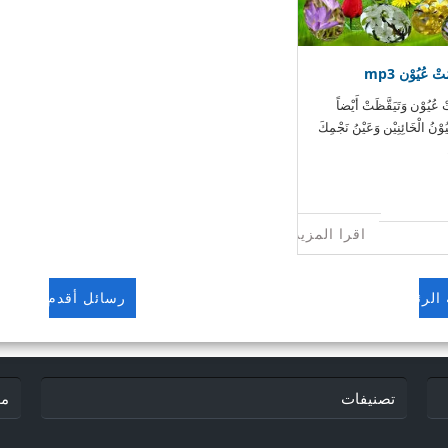
ْ عُيُوْن mp3
ْ عُيُوْن وَتَيَقَّظَتْ أَيْضاً
وْنُ الْخَائِنِيْن وَعَيْنُ نَجْمِكَ
اقرا المزيد
الرئيسية
رسائل أقدم
تصنيفات
مو