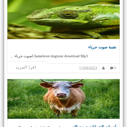
نغمة صوت حرباء
Chameleon ringtone download Mp3صوت حرباء ...
اقرا المزيد
11/04/2023
0
أصوات الحيوانات صوت الثور