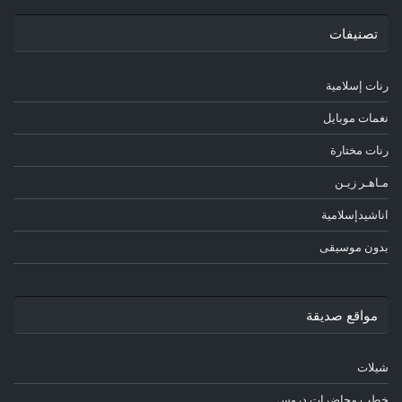
تصنيفات
رنات إسلامية
نغمات موبايل
رنات مختارة
مـاهـر زيـن
اناشيدإسلامية
بدون موسيقى
مواقع صديقة
شيلات
خطب محاضرات دروس