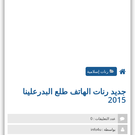
رنات إسلامية
جديد رنات الهاتف طلع البدرعلينا
2015
عدد التعليقات : 0
بواسطة : info4u