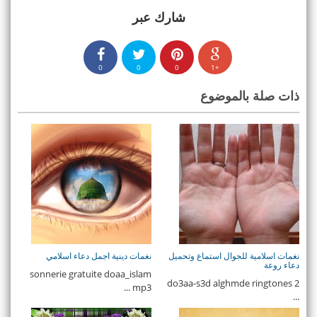
شارك عبر
0
0
0
+1
ذات صلة بالموضوع
نغمات اسلامية للجوال استماع وتحميل
نغمات دينية اجمل دعاء اسلامي
دعاء روعة
sonnerie gratuite doaa_islam
do3aa-s3d alghmde ringtones 2
mp3 ...
...