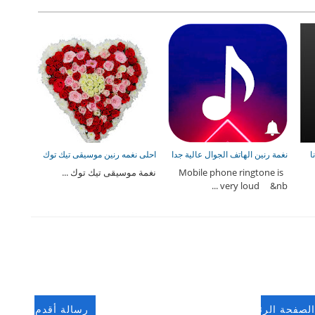
ا
نغمة رنين الهاتف الجوال عالية جدا
احلى نغمه رنين موسيقى تيك توك
Mobile phone ringtone is
نغمة موسيقى تيك توك ...
very loud &nb ...
الصفحة الرئيسية
رسالة أقدم