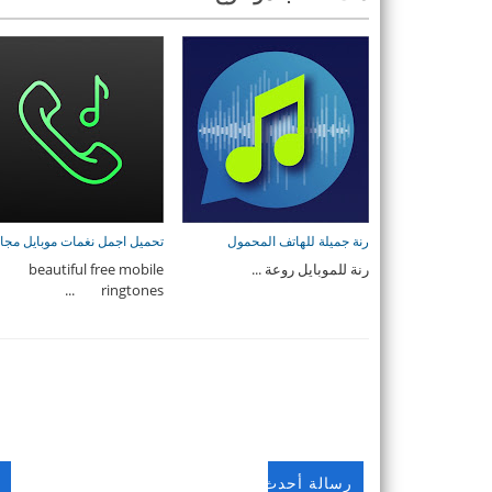
رنة جميلة للهاتف المحمول
تحميل اجمل نغمات موبايل مجان
رنة للموبايل روعة ...
beautiful free mobile
ringtones ...
رسالة أحدث