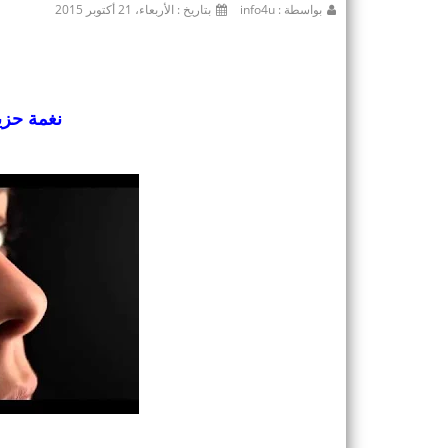
بواسطة : info4u
بتاريخ : الأربعاء، 21 أكتوبر 2015
نغمة حزينة