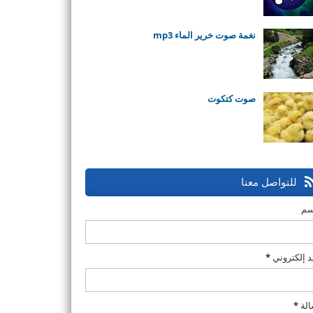
نغمة صوت خرير الماء mp3
صوت كتكوت
للتواصل معنا
سم
د إلكتروني
*
الة
*