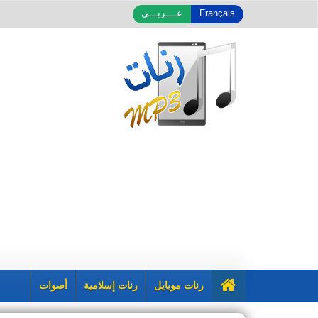
Français
عــــربـــي
رنات موبايل
رنات إسلامية
أصوات