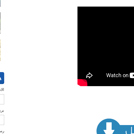
الا
بري
رس