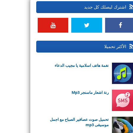
اشترك ليصلك كل جديد
الأكثر تحميلا
نغمة هاتف اسلامية يا مجيب الدعاء
رنة اشعار ماسنجر Mp3
تحميل صوت عصافير الصباح مع اجمل
موسيقى mp3