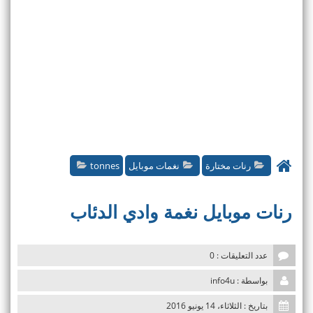
رنات مختارة
نغمات موبايل
tonnes
رنات موبايل نغمة وادي الدئاب
عدد التعليقات : 0
بواسطة : info4u
بتاريخ : الثلاثاء، 14 يونيو 2016