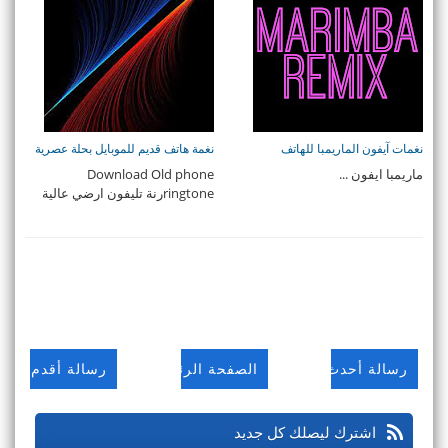
نغمات آيفون الماريمبا للهاتف
نغمة هاتف قديم للموبايل بحلة عصرية
ماريمبا ايفون ...
Download Old phone
ringtoneرنة تليفون ارضي عالية
...
رسالة أحدث
الصفحة الرئيسية
رسالة أقدم
اشترك ليصلك كل جديد