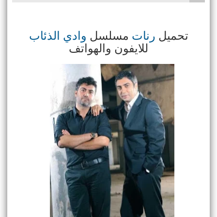
تحميل
رنات
مسلسل
وادي الذئاب
للايفون والهواتف