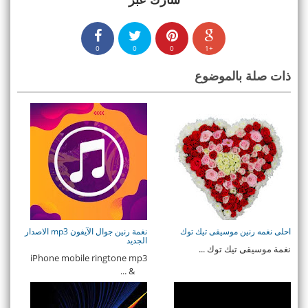
0
0
0
+1
ذات صلة بالموضوع
احلى نغمه رنين موسيقى تيك توك
نغمة رنين جوال الآيفون mp3 الاصدار
الجديد
نغمة موسيقى تيك توك ...
iPhone mobile ringtone mp3
& ...