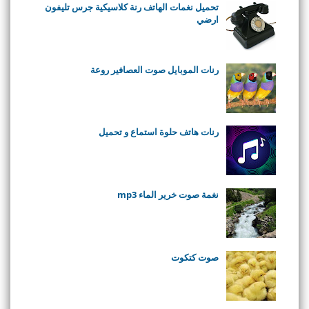
تحميل نغمات الهاتف رنة كلاسيكية جرس تليفون
ارضي
رنات الموبايل صوت العصافير روعة
رنات هاتف حلوة استماع و تحميل
نغمة صوت خرير الماء mp3
صوت كتكوت