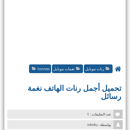
رنات موبايل
نغمات موبايل
tonnes
تحميل أجمل رنات الهاتف نغمة
رسائل
عدد التعليقات : 1
بواسطة : info4u