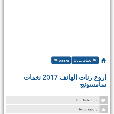
نغمات موبايل
tonnes
اروع رنات الهاتف 2017 نغمات
سامسونج
عدد التعليقات : 0
بواسطة : info4u