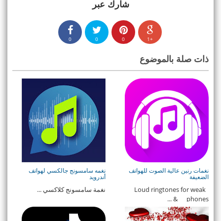
شارك عبر
0
0
0
+1
ذات صلة بالموضوع
نغمات رنين عالية الصوت للهواتف
نغمه سامسونج جالكسي لهواتف
الضعيفة
أندرويد
Loud ringtones for weak
نغمة سامسونج كلاكسي ...
phones & ...