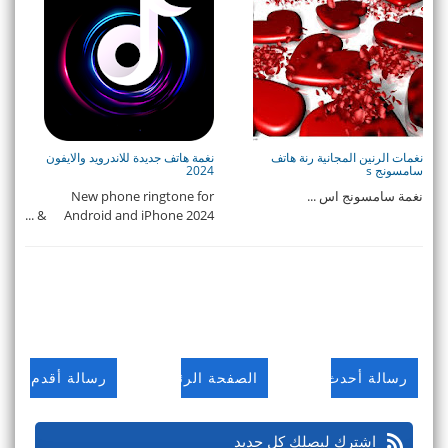
نغمات الرنين المجانية رنة هاتف
نغمة هاتف جديدة للاندرويد والايفون
سامسونج s
2024
نغمة سامسونج اس ...
New phone ringtone for
Android and iPhone 2024 & ...
رسالة أحدث
الصفحة الرئيسية
رسالة أقدم
اشترك ليصلك كل جديد