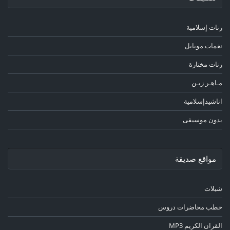
رنات إسلامية
نغمات موبايل
رنات مختارة
مـاهـر زيـن
اناشيدإسلامية
بدون موسيقى
مواقع صديقة
شيلات
خطب محاضرات دروس
القران الكريم MP3