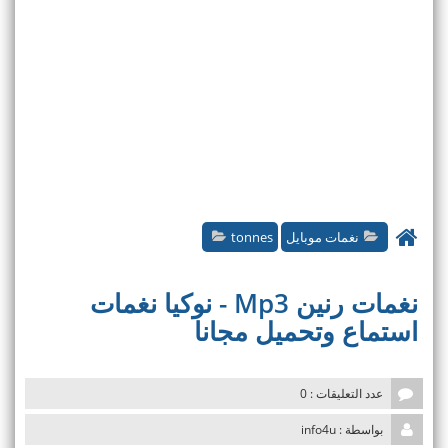
نغمات موبايل
tonnes
نغمات رنين Mp3 - نوكيا نغمات
استماع وتحميل مجانا
عدد التعليقات : 0
بواسطة : info4u