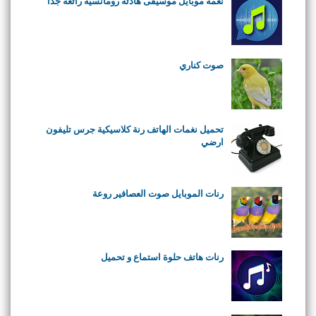
نغمة موبايل موسيقى هادئة رومانسية رائعة جدا
صوت كناري
تحميل نغمات الهاتف رنة كلاسيكية جرس تليفون
ارضي
رنات الموبايل صوت العصافير روعة
رنات هاتف حلوة استماع و تحميل