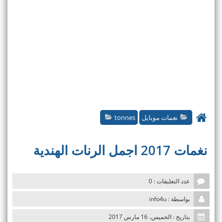
نغمات موبايل
tonnes
نغمات 2017 اجمل الرنات الهندية
عدد التعليقات : 0
بواسطة : info4u
بتاريخ : الخميس، 16 مارس 2017