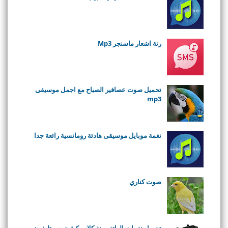
رنة اشعار ماسنجر Mp3
تحميل صوت عصافير الصباح مع اجمل موسيقى
mp3
نغمة موبايل موسيقى هادئة رومانسية رائعة جدا
صوت كناري
تحميل نغمات الهاتف رنة كلاسيكية جرس تليفون