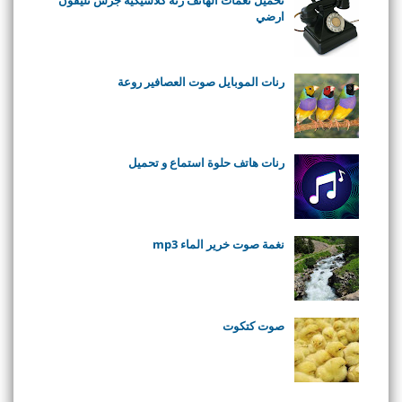
ارضي
رنات الموبايل صوت العصافير روعة
رنات هاتف حلوة استماع و تحميل
نغمة صوت خرير الماء mp3
صوت كتكوت