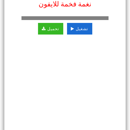
نغمة فخمة للايفون
تشغيل
تحميل