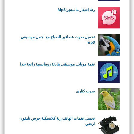
رنة اشعار ماسنجر Mp3
تحميل صوت عصافير الصباح مع اجمل موسيقى
mp3
نغمة موبايل موسيقى هادئة رومانسية رائعة جدا
صوت كناري
تحميل نغمات الهاتف رنة كلاسيكية جرس تليفون
ارضي