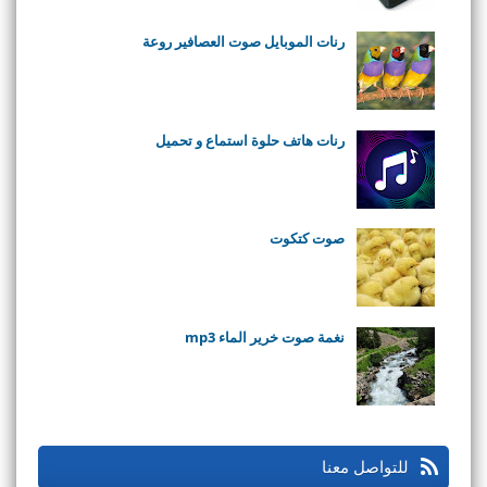
رنات الموبايل صوت العصافير روعة
رنات هاتف حلوة استماع و تحميل
صوت كتكوت
نغمة صوت خرير الماء mp3
للتواصل معنا