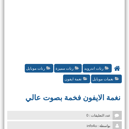
رنات اندرويد
رنات مميزة
رنات موبايل
نغمات موبايل
نغمة ايفون
نغمة الايفون فخمة بصوت عالي
عدد التعليقات : 0
بواسطة : info4u